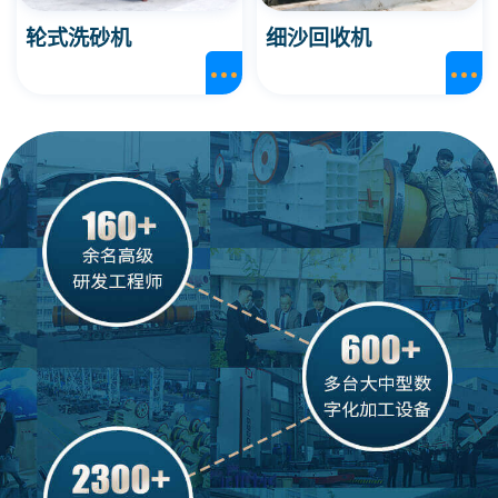
轮式洗砂机
细沙回收机