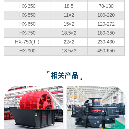
HX-350
18.5
70-130
HX-550
11×2
100-220
HX-650
15×2
120-272
HX-750
18.5×2
180-350
HX-750(Ⅱ)
22×2
230-430
HX-900
18.5×3
450-650
相关产品