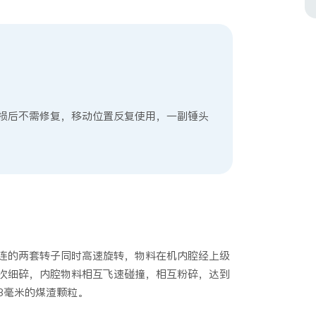
4
损后不需修复，移动位置反复使用，一副锤头
连的两套转子同时高速旋转，物料在机内腔经上级
次细碎，内腔物料相互飞速碰撞，相互粉碎，达到
3毫米的煤渣颗粒。