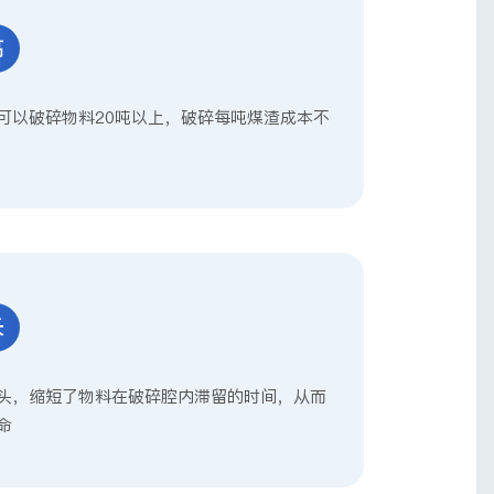
2
高
可以破碎物料20吨以上，破碎每吨煤渣成本不
3
长
头，缩短了物料在破碎腔内滞留的时间，从而
命