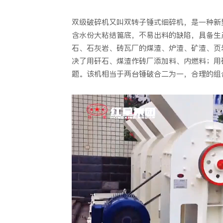
双级破碎机又叫双转子锤式细碎机，是一种新
含水份大粘结篦底，不易出料的缺陷，具备生
石、石灰岩、砖瓦厂的煤渣、炉渣、矿渣、页
决了用矸石、煤渣作砖厂添加料、内燃料；用
题。该机相当于两台锤破合二为一，合理的组