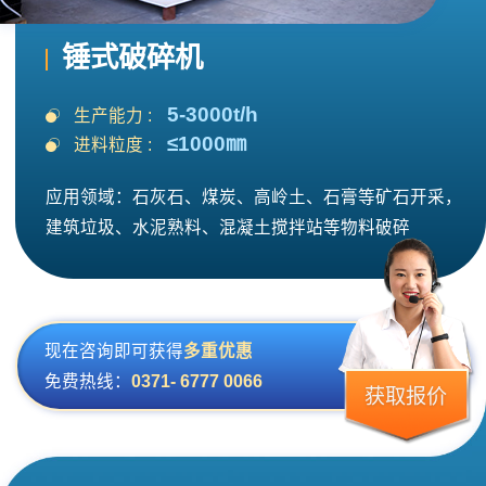
锤式破碎机
5-3000t/h
生产能力 :
≤1000㎜
进料粒度 :
应用领域：石灰石、煤炭、高岭土、石膏等矿石开采，
建筑垃圾、水泥熟料、混凝土搅拌站等物料破碎
现在咨询即可获得
多重优惠
免费热线：
0371- 6777 0066
获取报价